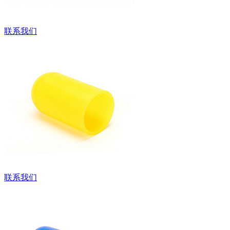
联系我们
联系我们