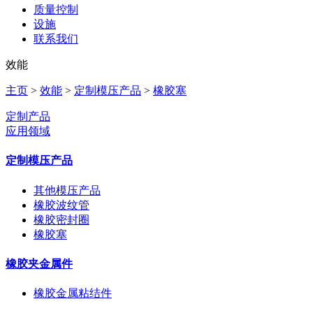
质量控制
设施
联系我们
效能
主页
>
效能
>
定制模压产品
>
橡胶塞
定制产品
应用领域
定制模压产品
其他模压产品
橡胶波纹管
橡胶密封圈
橡胶塞
橡胶夹金属件
橡胶金属粘结件