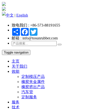
中文
|
English
致电我们 : +86-573-88191655
Share
Facebook
Twitter
邮箱 : info@tosunrubber.com
Toggle navigation
主页
关于我们
效能
定制模压产品
橡胶夹金属件
橡胶挤出产品
汽车管
定制服务
服务
技术