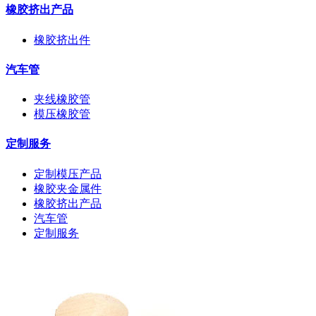
橡胶挤出产品
橡胶挤出件
汽车管
夹线橡胶管
模压橡胶管
定制服务
定制模压产品
橡胶夹金属件
橡胶挤出产品
汽车管
定制服务